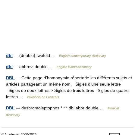
dbl
— (double) twofold …
English contemporary dictionary
dbl
— abbrev. double …
English World dictionary
DBL
— Cette page d’homonymie répertorie les différents sujets et
articles partageant un même nom. Sigles d’une seule lettre
Sigles de deux lettres > Sigles de trois lettres Sigles de quatre
lettres …
Wikipédia en Français
DBL
— desbromoleptophos * * * dbl abbr double …
Medical
dictionary
© Academic, 2000-2026