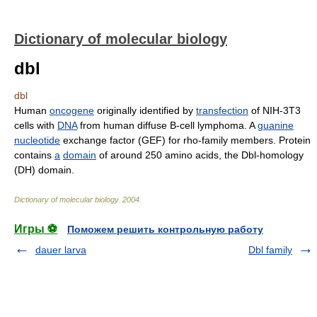
Dictionary of molecular biology
dbl
dbl
Human
oncogene
originally identified by
transfection
of NIH-3T3
cells with
DNA
from human diffuse B-cell lymphoma. A
guanine
nucleotide
exchange factor (GEF) for rho-family members. Protein
contains
a
domain
of around 250 amino acids, the Dbl-homology
(DH) domain.
Dictionary of molecular biology
.
2004
.
Игры ⚽
Поможем решить контрольную работу
dauer larva
Dbl family