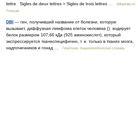
lettre Sigles de deux lettres > Sigles de trois lettres …
Wikipédia en
Français
DBl
— ген, получивший название от болезни, которую
вызывает, диффузная лимфома клеток человека (). кодирует
белок размером 107,66 кДа (925 аминокислот), который
экспрессируется тканеспецифично, т. е. только в тканях мозга,
надпочечников и гонад …
Генетика. Энциклопедический словарь